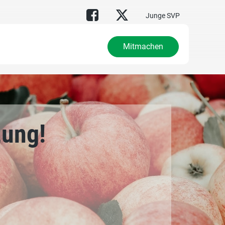
Junge SVP
Mitmachen
zung!