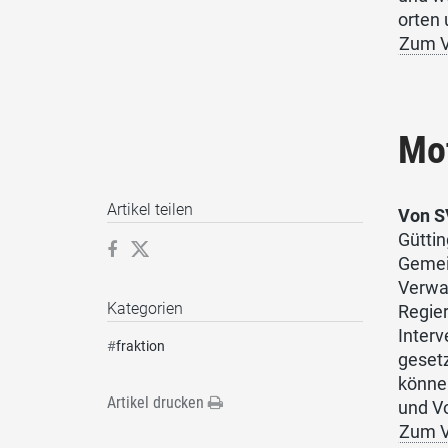
orten 
Zum V
Mot
Artikel teilen
Von S
Güttin
Gemein
Verwal
Kategorien
Regie
Interv
#
fraktion
geset
könne
Artikel drucken
und Vo
Zum V