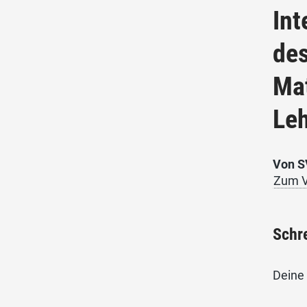
Int
de
Ma
Leh
Von S
Zum V
Schr
Deine 