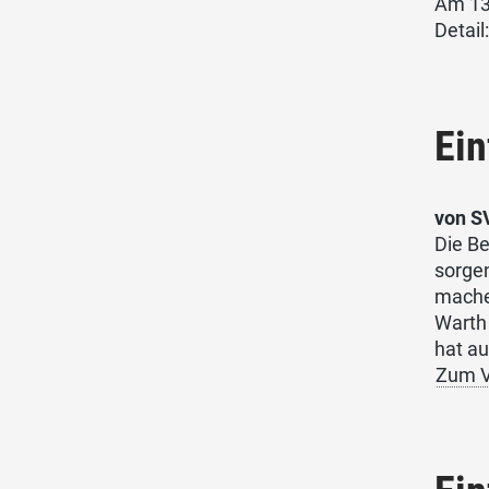
Am 13
Detail
Ein
von S
Die Be
sorge
mache
Warth
hat au
Zum V