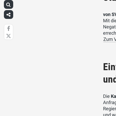
von S
Mit di
Negat
errec
Zum V
Ein
und
Die
Ka
Anfra
Regie
und we