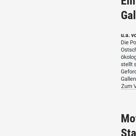
Ein
Gal
u.a. 
Die Po
Ostsch
ökolog
stellt
Geford
Gallen
Zum V
Mo
Sta