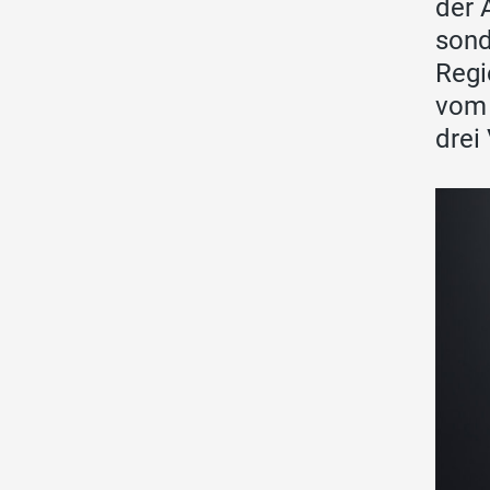
der 
sond
Regi
vom 
drei