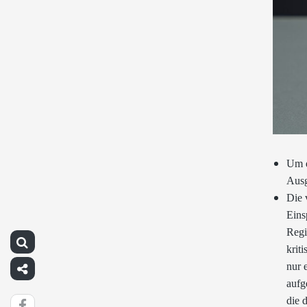
Um d
Ausg
Die 
Eins
Regi
krit
nur 
aufg
die 