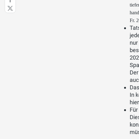
tief
hand
Fr. 
Tat
jed
nur
bes
202
Spa
Der
auc
Das
In 
hie
Für
Die
kon
müs