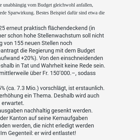
de unabhängig vom Budget gleichwohl anfallen,
ede Sparwirkung. Bestes Beispiel dafür sind etwa die
5 erneut praktisch flächendeckend (in
er schon hohe Stellenwachstum soll nicht
g von 155 neuen Stellen noch
eantragt die Regierung mit dem Budget
laufwand +20%). Von den einschneidenden
halb in Tat und Wahrheit keine Rede sein.
mittlerweile über Fr. 150’000.–, sodass
.
ca. 7.3 Mio.) vorschlägt, ist erstaunlich.
nerhöhung ein Thema. Deshalb wird auch
 erwartet.
ausgaben nachhaltig gesenkt werden.
h der Kanton auf seine Kernaufgaben
inden werden, die nicht erledigt werden
m Gegenteil: er wird entlastet!