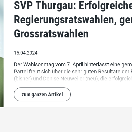
SVP Thurgau: Erfolgreich
Regierungsratswahlen, ge
Grossratswahlen
15.04.2024
Der Wahlsonntag vom 7. April hinterlässt eine gem
Partei freut sich über die sehr guten Resultate de
(bisher) und Denise Neuweiler (neu), die erfolgre
bei den Grossratswahlen drei Sitze verloren. Jedoc
Partei mit doppelt so vielen Sitzen wie die zweits
zum ganzen Artikel
SVP Thurgau dankt allen Wählerinnen und Wählern
Kandidaten für den engagierten Wahlkampf.