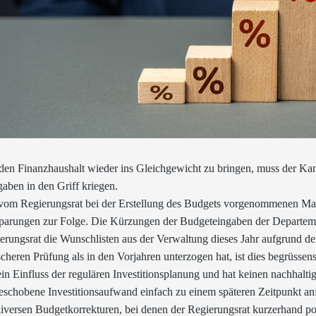
en Finanzhaushalt wieder ins Gleichgewicht zu bringen, muss der Ka
aben in den Griff kriegen.
vom Regierungsrat bei der Erstellung des Budgets vorgenommenen M
parungen zur Folge. Die Kürzungen der Budgeteingaben der Departeme
erungsrat die Wunschlisten aus der Verwaltung dieses Jahr aufgrund de
ischeren Prüfung als in den Vorjahren unterzogen hat, ist dies begrüssen
ein Einfluss der regulären Investitionsplanung und hat keinen nachhaltig
eschobene Investitionsaufwand einfach zu einem späteren Zeitpunkt anfä
diversen Budgetkorrekturen, bei denen der Regierungsrat kurzerhand p