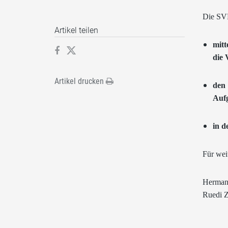
Die SVP
Artikel teilen
mitt
die 
Artikel drucken
den
Aufg
in d
Für wei
Hermann
Ruedi Z