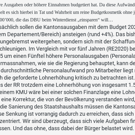
ere Ausgaben oder höhere Einnahmen budgetiert hat. Da diese Aufwän
elt es sich hierbei in Tat und Wahrheit um reine Budgetkosmetik ohne j
200’000, die das DBU beim Winterdienst „einsparen“ will…
sächlich sollen die Kantonsausgaben mit dem Budget 202
em Departement/Bereich) ansteigen (rund +4%). Das bish
 ungebremst weitergehen, sondern sich mit der Schaffun
chleunigen. Im Vergleich mit vor fünf Jahren (RE2020) b
5 um einen Fünftel höhere Personalausgaben (Persona
rmassnahmen, wie sie die Regierung behauptet, kann des
 durchschnittliche Personalaufwand pro Mitarbeiter liegt 
h die geforderte Lohnerhöhung kritisch zu betrachten ist
s der RR trotzdem eine Lohnerhöhung von insgesamt 1.5% (
keinem KMU wäre bei einer solchen Finanzlage eine Loh
r eine Korrektur, die von der Bevölkerung verstanden wird,
 die Sanierung des Staatshaushalts müssen die Kantons
se Senkung ist vorrangig dadurch zu erreichen, dass sic
zentriert. Wir sind überzeugt, dass sich viele Aufgaben f
sen. Und das ohne, dass dabei der Bürger belastet wird. I