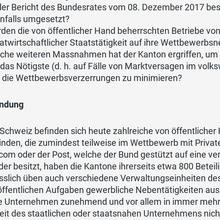
der Bericht des Bundesrates vom 08. Dezember 2017 beschr
nfalls umgesetzt?
den die von öffentlicher Hand beherrschten Betriebe v
vatwirtschaftlicher Staatstätigkeit auf ihre Wettbewerbsne
che weiteren Massnahmen hat der Kanton ergriffen, um di
 das Nötigste (d. h. auf Fälle von Marktversagen im volk
 die Wettbewerbsverzerrungen zu minimieren?
ndung
 Schweiz befinden sich heute zahlreiche von öffentliche
nden, die zumindest teilweise im Wettbewerb mit Priva
com oder der Post, welche der Bund gestützt auf eine
er besitzt, haben die Kantone ihrerseits etwa 800 Bete
esslich üben auch verschiedene Verwaltungseinheiten de
öffentlichen Aufgaben gewerbliche Nebentätigkeiten aus
te Unternehmen zunehmend und vor allem in immer mehr 
keit des staatlichen oder staatsnahen Unternehmens ni