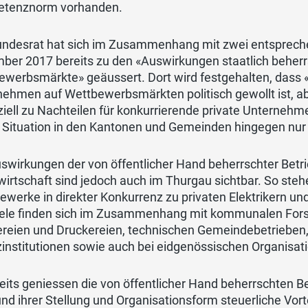
tenznorm vorhanden.
undesrat hat sich im Zusammenhang mit zwei entspreche
ber 2017 bereits zu den «Auswirkungen staatlich beher
werbsmärkte» geäussert. Dort wird festgehalten, dass «
nehmen auf Wettbewerbsmärkten politisch gewollt ist, 
iell zu Nachteilen für konkurrierende private Unternehme
 Situation in den Kantonen und Gemeinden hingegen nur 
uswirkungen der von öffentlicher Hand beherrschter Bet
wirtschaft sind jedoch auch im Thurgau sichtbar. So st
ewerke in direkter Konkurrenz zu privaten Elektrikern und
iele finden sich im Zusammenhang mit kommunalen Fors
ereien und Druckereien, technischen Gemeindebetrieben,
institutionen sowie auch bei eidgenössischen Organisat
seits geniessen die von öffentlicher Hand beherrschten
nd ihrer Stellung und Organisationsform steuerliche Vort