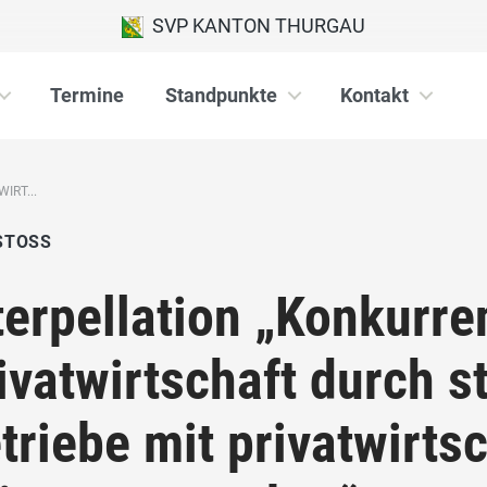
SVP KANTON THURGAU
Termine
Standpunkte
Kontakt
IRT...
STOSS
terpellation „Konkurre
ivatwirtschaft durch s
triebe mit privatwirts