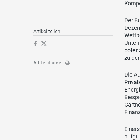
Kompe
Der B
Dezem
Artikel teilen
Wettbe
Unter
potenz
zu der
Artikel drucken
Die A
Privat
Energi
Beisp
Gärtn
Finanz
Einer
aufgru