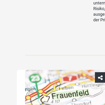
untern
Risiko
ausges
der Pr