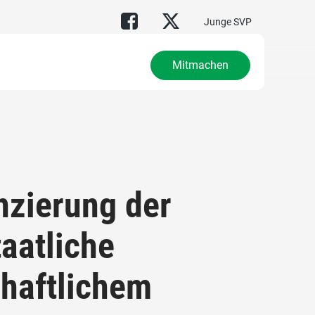
Junge SVP
Mitmachen
nzierung der
taatliche
chaftlichem