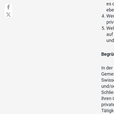
es 
ebe
Wer
pri
Wel
auf
und
Begrü
In der
Gemei
Swiss
und/od
Schli
ihren 
priva
Tätig