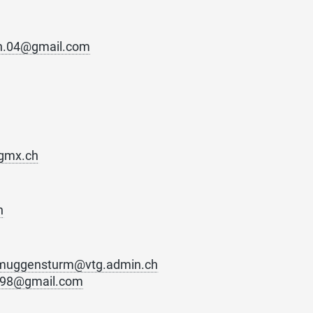
n.04@gmail.com
gmx.ch
h
.muggensturm@vtg.admin.ch
r.98@gmail.com