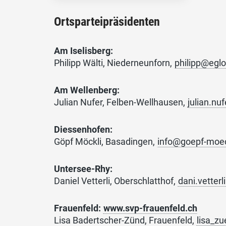
Ortsparteipräsidenten
Am Iselisberg:
Philipp Wälti, Niederneunforn,
philipp@eglo
Am Wellenberg:
Julian Nufer, Felben-Wellhausen,
julian.n
Diessenhofen:
Göpf Möckli, Basadingen,
info@goepf-moec
Untersee-Rhy
:
Daniel Vetterli, Oberschlatthof,
dani.vetter
Frauenfeld:
www.svp-frauenfeld.ch
Lisa Badertscher-Zünd, Frauenfeld,
lisa_z