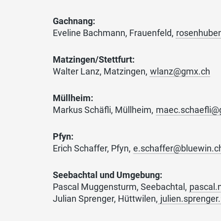
Gachnang:
Eveline Bachmann, Frauenfeld,
rosenhube
Matzingen/Stettfurt:
Walter Lanz, Matzingen,
wlanz@gmx.ch
Müllheim:
Markus Schäfli, Müllheim,
maec.schaefli@
Pfyn:
Erich Schaffer, Pfyn,
e.schaffer@bluewin.c
Seebachtal und Umgebung:
Pascal Muggensturm, Seebachtal,
pascal
Julian Sprenger, Hüttwilen,
julien.sprenge