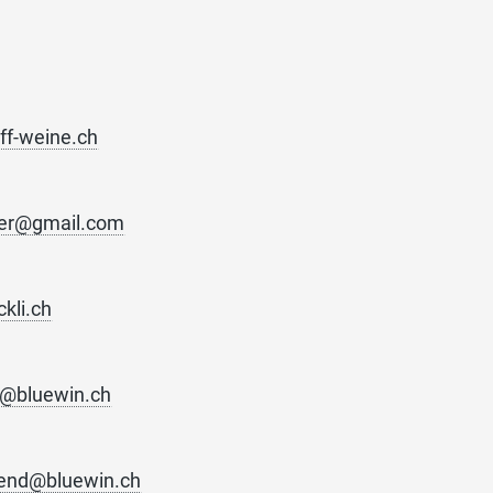
ff-weine.ch
ufer@gmail.com
kli.ch
li@bluewin.ch
uend@bluewin.ch