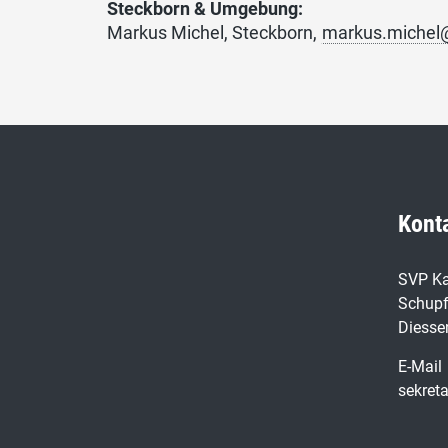
Steckborn & Umgebung:
Markus Michel, Steckborn,
markus.michel
Kont
SVP Ka
Schupf
Diesse
E-Mail
sekret