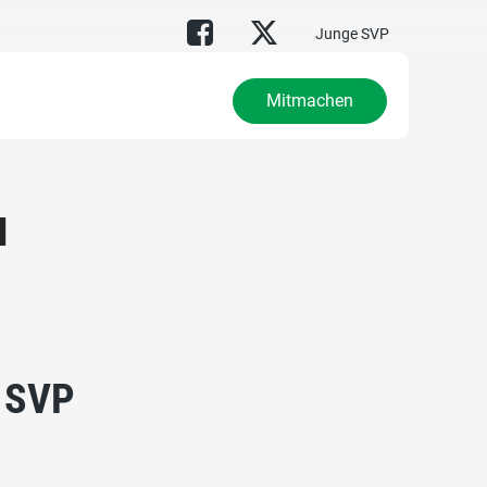
Junge SVP
Mitmachen
u
– SVP