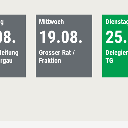
ag
Mittwoch
Diensta
08.
19.08.
25.
leitung
Grosser Rat /
Delegie
urgau
Fraktion
TG