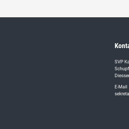
Kont
SVP Ka
Schupf
Diesse
E-Mail
sekret