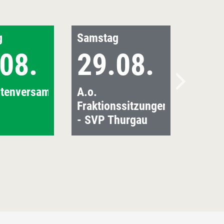
g
Samstag
08.
29.08.
rtenversammlungen
A.o.
Fraktionssitzungen
- SVP Thurgau