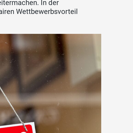
eitermachen. In der
airen Wettbewerbsvorteil