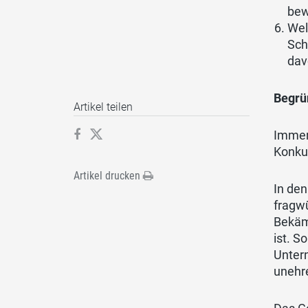
be
w
Wel
Sch
dav
Begrü
Artikel teilen
Immer
Konku
Artikel drucken
In den
fragwu
Bekäm
ist. S
Untern
unehr