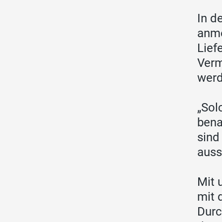
In d
anme
Lief
Verm
werd
„Sol
bena
sind
auss
Mit 
mit 
Durc