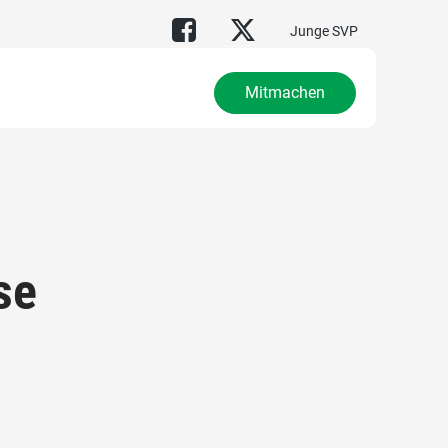
Junge SVP
Mitmachen
se