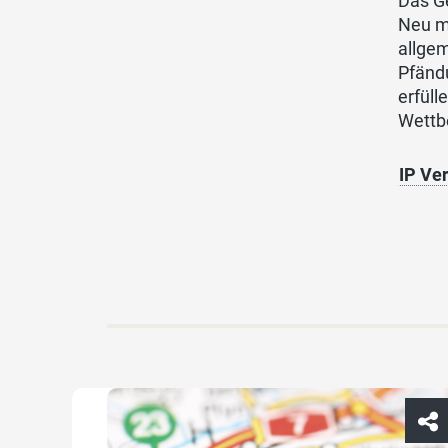
Das Ge
Neu mu
allgem
Pfändu
erfül
Wettb
IP Ve