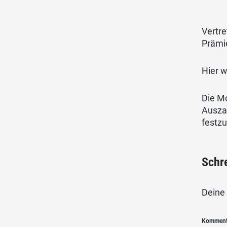
Vertr
Prämie
Hier w
Die Mo
Ausza
festzu
Schr
Deine 
Kommen